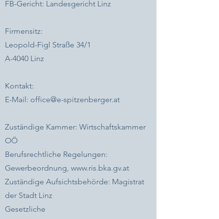
FB-Gericht: Landesgericht Linz
Firmensitz:
Leopold-Figl Straße 34/1
A-4040 Linz
Kontakt:
E-Mail: office@e-spitzenberger.at
Zuständige Kammer: Wirtschaftskammer
OÖ
Berufsrechtliche Regelungen:
Gewerbeordnung,
www.ris.bka.gv.at
Zuständige Aufsichtsbehörde: Ma
gistrat
der Stadt Linz
Gesetzliche