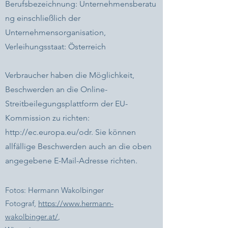
Berufsbezeichnung:
Unternehmensberatu
ng einschließlich der
Unternehmensorganisation,
Verleihungsstaat: Österreich
Verbraucher haben die Möglichkeit,
Beschwerden an die Online-
Streitbeilegungsplattform der EU-
Kommission zu richten:
http://ec.europa.eu/odr.
Sie können
allfällige Beschwerden auch an die oben
angegebene E-Mail-Adresse richten.
Fotos: Hermann Wakolbinger
Fotograf,
https://www.hermann-
wakolbinger.at/
,